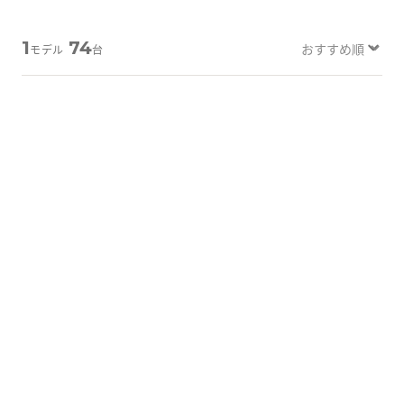
Tabletから探す
1
74
モデル
台
にこスマについて
サポートセンター
A-外観プレミアム
A-外観プレミアム
お客さまの声
ニュース
にこスマ通信
マイページ
詳しく見る
詳しく見る
iPhone 11 Pro
64GB
iPhone 11 Pro
256GB
バッテリー
：
87
%
バッテリー
：
86
%
36,400
38,500
¥
¥