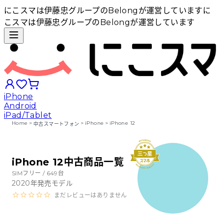
にこスマは伊藤忠グループのBelongが運営しています
に
こスマは伊藤忠グループのBelongが運営しています
iPhone
Android
iPad/Tablet
Home
>
>
iPhone
>
iPhone 12
中古スマートフォン
iPhoneから探す
iPhone 12中古商品一覧
Androidから探す
SIMフリー /
649
台
2020
年発売モデル
まだレビューはありません
iPadから探す