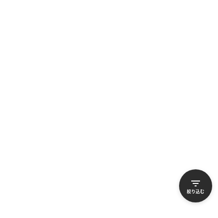
B-画面クリア
B-画面クリア
詳しく見る
詳しく見る
iPhone 13 Pro Max
iPhone 13 Pro Max
256GB
256GB
バッテリー
：
81
%
バッテリー
：
81
%
88,100
88,100
¥
¥
絞り込む