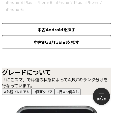
iPhone 8 Plus
iPhone 8
iPhone 7 Plus
iPhone 7
iPhone 6s
中古Androidを探す
中古iPad/Tabletを探す
グレードについて
「にこスマ」では傷の状態によってA,B,Cのランク分けを
行なっています。
A
外観プレミアム
B
画面クリア
C
目立つ傷なし
絞り込む