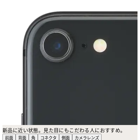
新品に近い状態。見た目にもこだわる人におすすめ。
前面
背面
角
コネクタ
側面
カメラ
レンズ