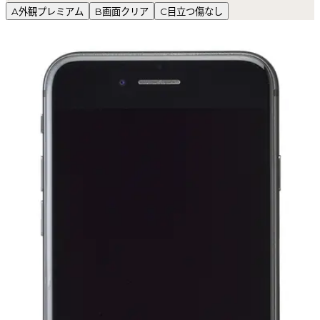
A
外観プレミアム
B
画面クリア
C
目立つ傷なし