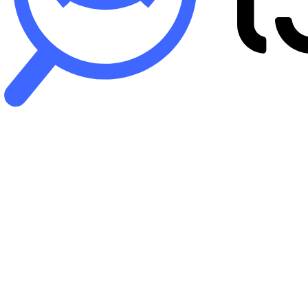
B
iP
バ