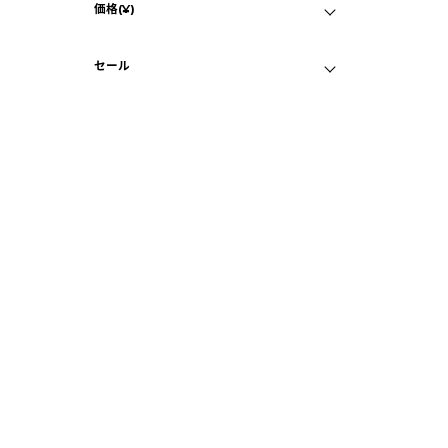
価格(¥)
ナチュラルチタニウム
マイページ
B
画面クリア
ホワイトチタニウム
セール
iP
C
目立つ傷なし
バ
セール対象品
¥
A