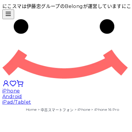
にこスマは伊藤忠グループのBelongが運営しています
にこ
iPhone
Android
iPad/Tablet
Home
>
>
iPhone
>
iPhone 16 Pro
中古スマートフォン
iPhoneから探す