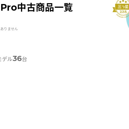
16 Pro中古商品一覧
はありません
36
モデル
台
-外観プレミアム
A-外観プレミアム
A-