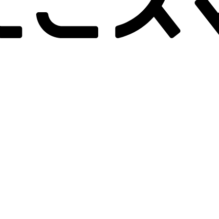
-画面クリア
B-画面クリア
B-
詳しく見る
詳しく見る
hone 16 Pro
512GB
iPhone 16 Pro
128GB
iPho
ッテリー
：
93
%
バッテリー
：
91
%
バッテ