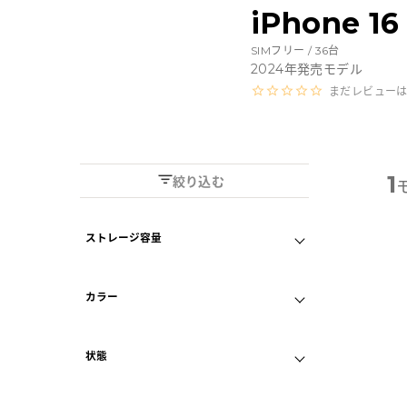
Androidから探す
iPhone 
SIMフリー /
36
台
iPadから探す
2024
年発売モデル
まだレビュー
Tabletから探す
にこスマについて
1
絞り込む
サポートセンター
ストレージ容量
A
128GB
256GB
お客さまの声
カラー
512GB
ニュース
ブラックチタニウム
状態
デザートチタニウム
にこスマ通信
A
外観プレミアム