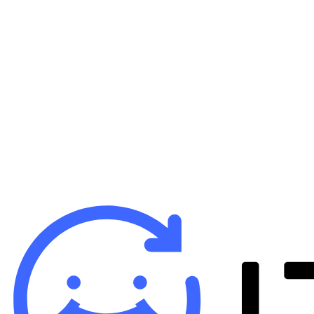
A
iP
バ
¥