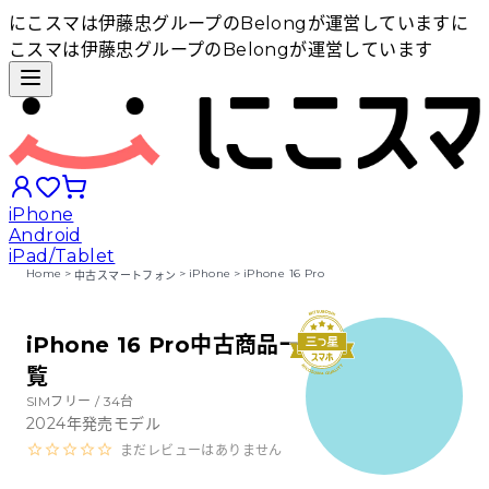
にこスマは伊藤忠グループのBelongが運営しています
に
こスマは伊藤忠グループのBelongが運営しています
iPhone
Android
iPad/Tablet
Home
>
>
iPhone
>
iPhone 16 Pro
中古スマートフォン
iPhoneから探す
iPhone 16 Pro中古商品一
覧
Androidから探す
SIMフリー /
34
台
2024
年発売モデル
iPadから探す
まだレビューはありません