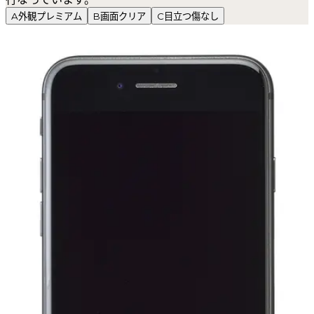
A
外観プレミアム
B
画面クリア
C
目立つ傷なし