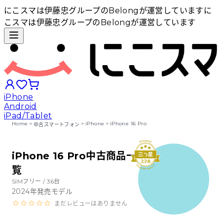
にこスマは伊藤忠グループのBelongが運営しています
に
こスマは伊藤忠グループのBelongが運営しています
iPhone
Android
iPad/Tablet
Home
>
>
iPhone
>
iPhone 16 Pro
中古スマートフォン
iPhoneから探す
iPhone 16 Pro中古商品一
覧
Androidから探す
SIMフリー /
36
台
2024
年発売モデル
iPadから探す
まだレビューはありません