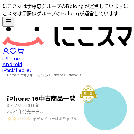
にこスマは伊藤忠グループのBelongが運営しています
に
こスマは伊藤忠グループのBelongが運営しています
iPhone
Android
iPad/Tablet
Home
>
>
iPhone
>
iPhone 16
中古スマートフォン
iPhoneから探す
iPhone 16中古商品一覧
Androidから探す
SIMフリー /
338
台
2024
年発売モデル
まだレビューはありません
iPadから探す