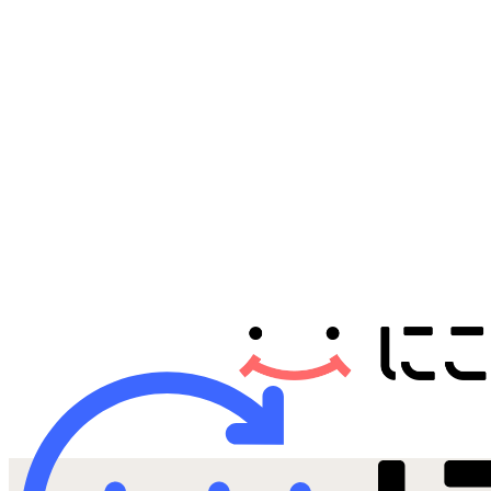
Androidから探す
iPadから探す
Tabletから探す
にこスマについて
サポートセンター
お客さまの声
ニュース
にこスマ通信