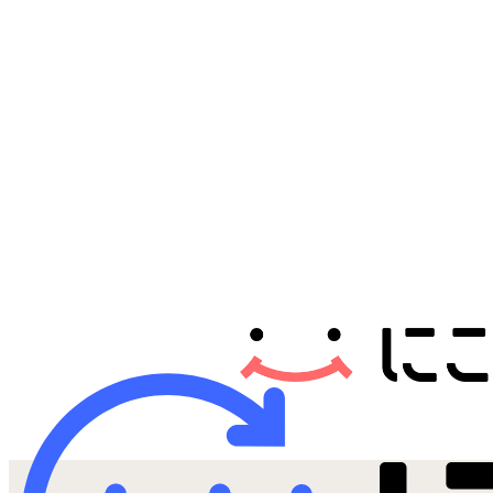
Androidから探す
iPadから探す
Tabletから探す
にこスマについて
サポートセンター
お客さまの声
ニュース
にこスマ通信