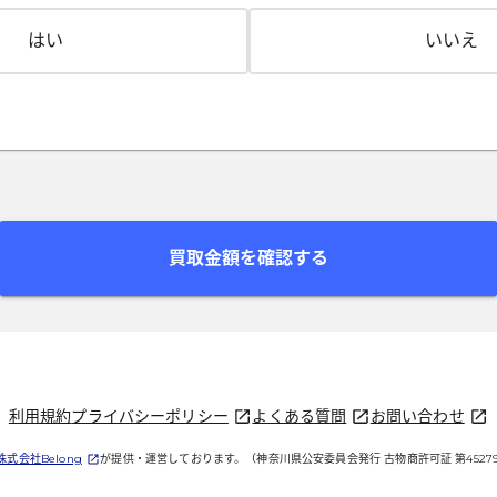
はい
いいえ
買取金額を確認する
利用規約
プライバシーポリシー
よくある質問
お問い合わせ
（新しいタブで開く）
（新しいタブで開く）
（新しいタブで開
株式会社Belong
が提供・運営しております。
（神奈川県公安委員会発行 古物商許可証 第452790
（新しいタブで開く）