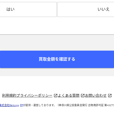
はい
いいえ
買取金額を確認する
利用規約
プライバシーポリシー
よくある質問
お問い合わせ
（新しいタブで開く）
（新しいタブで開く）
（新しいタブで開
株式会社Belong
が提供・運営しております。
（神奈川県公安委員会発行 古物商許可証 第452790
（新しいタブで開く）