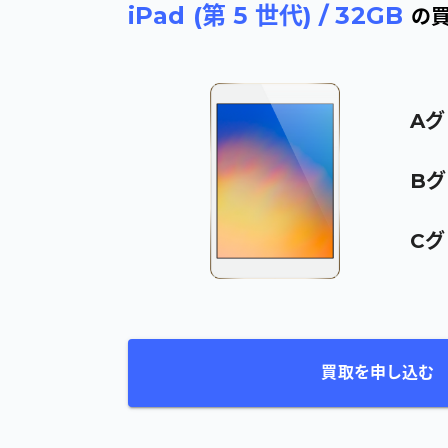
iPad (第 5 世代)
/
32GB
の
A
グ
B
グ
C
グ
買取を申し込む