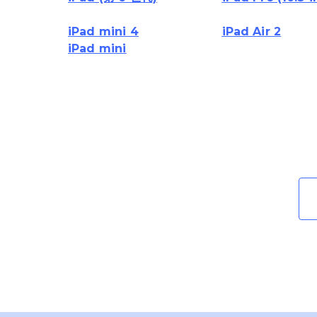
iPad mini 4
iPad Air 2
iPad mini