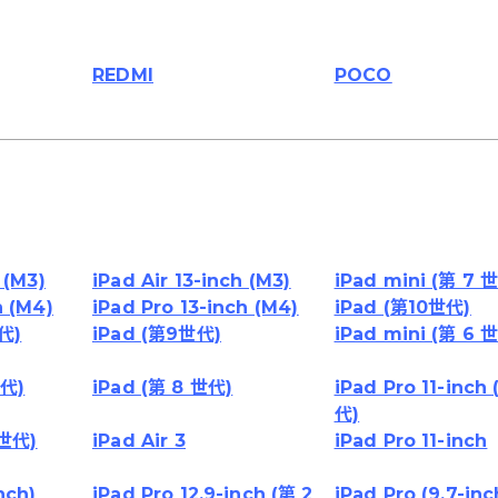
REDMI
POCO
 (M3)
iPad Air 13-inch (M3)
iPad mini (第 7 
h (M4)
iPad Pro 13-inch (M4)
iPad (第10世代)
世代)
iPad (第9世代)
iPad mini (第 6 
世代)
iPad (第 8 世代)
iPad Pro 11-inch
代)
 世代)
iPad Air 3
iPad Pro 11-inch
nch)
iPad Pro 12.9-inch (第 2
iPad Pro (9.7-inc