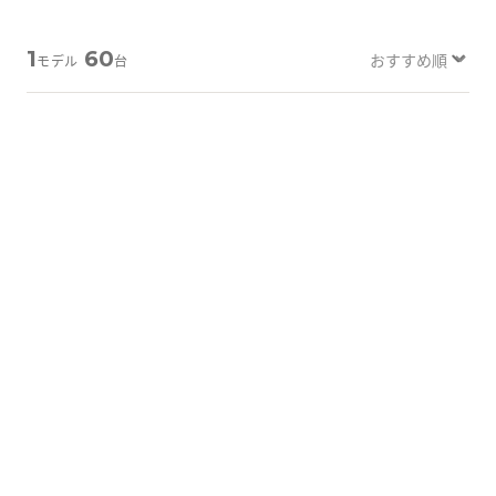
Tabletから探す
1
60
モデル
台
にこスマについて
サポートセンター
B-画面クリア
B-画面クリア
お客さまの声
ニュース
にこスマ通信
マイページ
詳しく見る
詳しく見る
iPhone 13 Pro
512GB
iPhone 13 Pro
256GB
バッテリー
：
89
%
バッテリー
：
87
%
84,100
74,600
¥
¥