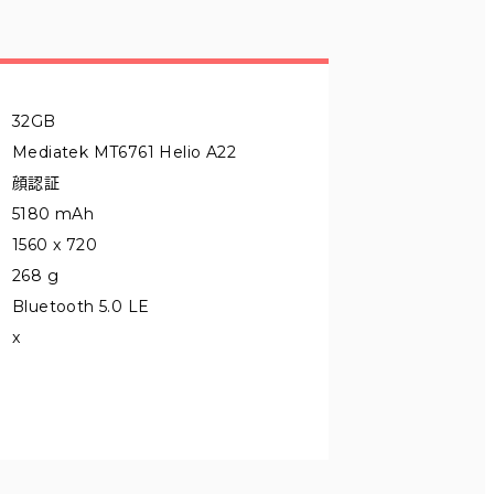
32GB
Mediatek MT6761 Helio A22
顔認証
5180 mAh
1560 x 720
268 g
Bluetooth 5.0 LE
x