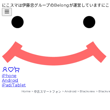
にこスマは伊藤忠グループのBelongが運営しています
にこ
iPhone
Android
iPad/Tablet
Home
>
>
Android
>
Blackview
>
Blackv
中古スマートフォン
iPhoneから探す