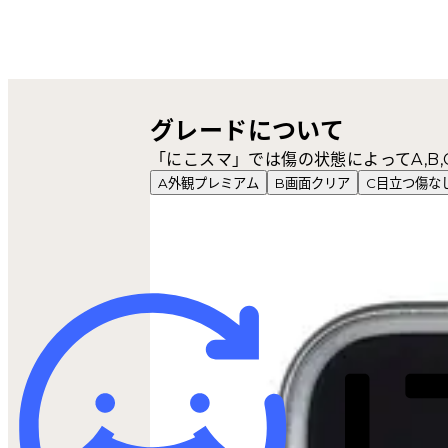
グレードについて
「にこスマ」では傷の状態によってA,B
A
外観プレミアム
B
画面クリア
C
目立つ傷な