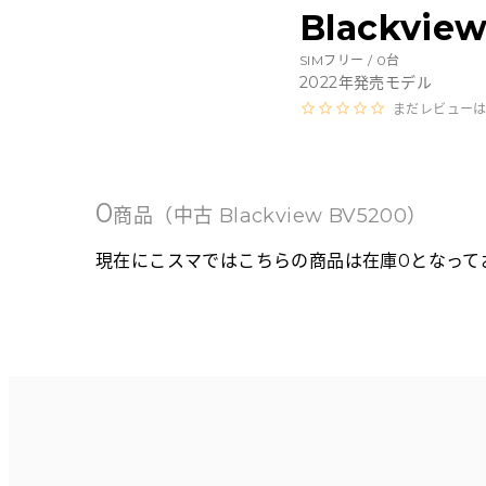
Androidから探す
Blackvi
SIMフリー /
0
台
iPadから探す
2022
年発売モデル
まだレビュー
Tabletから探す
にこスマについて
0
商品
（中古
Blackview BV5200
）
現在にこスマではこちらの商品は在庫0となって
サポートセンター
お客さまの声
ニュース
にこスマ通信