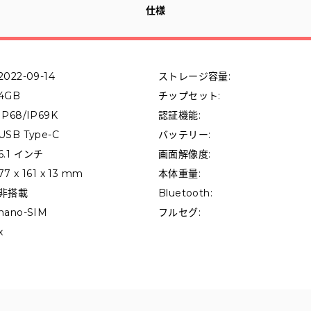
仕様
2022-09-14
ストレージ容量
:
4GB
チップセット
:
IP68/IP69K
認証機能
:
USB Type-C
バッテリー
:
6.1 インチ
画面解像度
:
77 x 161 x 13 mm
本体重量
:
非搭載
Bluetooth
:
nano-SIM
フルセグ
:
x