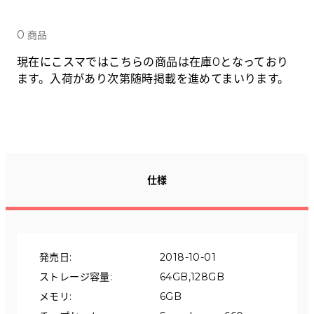
Tabletから探す
0
商品
にこスマについて
現在にこスマではこちらの商品は在庫0となっており
ます。入荷があり次第随時掲載を進めてまいります。
サポートセンター
お客さまの声
ニュース
仕様
にこスマ通信
マイページ
発売日
:
2018-10-01
ストレージ容量
:
64GB,128GB
メモリ
:
6GB