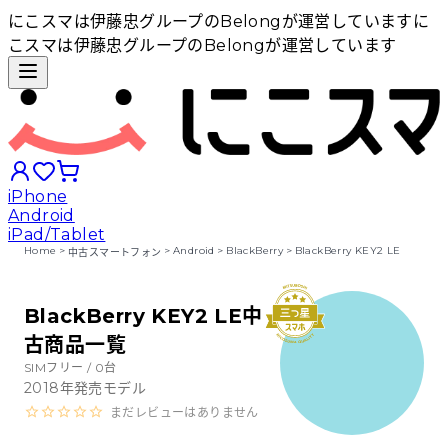
にこスマは伊藤忠グループのBelongが運営しています
に
こスマは伊藤忠グループのBelongが運営しています
iPhone
Android
iPad/Tablet
Home
>
>
Android
>
BlackBerry
>
BlackBerry KEY2 LE
中古スマートフォン
iPhoneから探す
BlackBerry KEY2 LE中
古商品一覧
Androidから探す
SIMフリー /
0
台
2018
年発売モデル
iPadから探す
まだレビューはありません