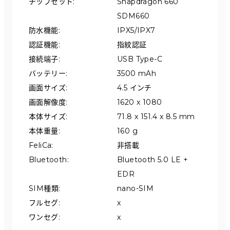
チップセット
:
Snapdragon 660 
SDM660
防水機能
:
IPX5/IPX7
認証機能
:
指紋認証
接続端子
:
USB Type-C
バッテリー
:
3500 mAh
画面サイズ
:
4.5 インチ
画面解像度
:
1620 x 1080
本体サイズ
:
71.8 x 151.4 x 8.5 mm
本体重量
:
160 g
FeliCa
:
非搭載
Bluetooth
:
Bluetooth 5.0 LE + 
EDR
SIM種類
:
nano-SIM
フルセグ
:
x
ワンセグ
:
x