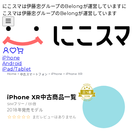
にこスマは伊藤忠グループのBelongが運営しています
に
こスマは伊藤忠グループのBelongが運営しています
iPhone
Android
iPad/Tablet
Home
>
>
iPhone
>
iPhone XR
中古スマートフォン
iPhoneから探す
iPhone XR中古商品一覧
Androidから探す
SIMフリー /
131
台
2018
年発売モデル
まだレビューはありません
iPadから探す