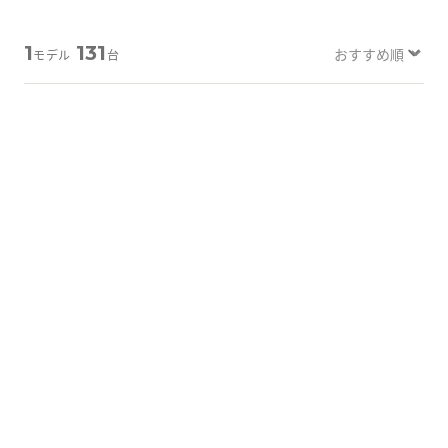
Tabletから探す
1
131
モデル
台
にこスマについて
サポートセンター
A-外観プレミアム
A-外観プレミアム
お客さまの声
ニュース
にこスマ通信
マイページ
詳しく見る
詳しく見る
iPhone XR
64GB
iPhone XR
64GB
バッテリー
：
89
%
バッテリー
：
87
%
23,800
23,800
¥
¥