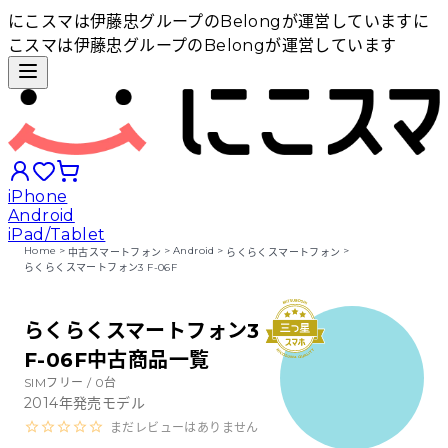
にこスマは伊藤忠グループのBelongが運営しています
に
こスマは伊藤忠グループのBelongが運営しています
iPhone
Android
iPad/Tablet
Home
>
>
Android
>
>
中古スマートフォン
らくらくスマートフォン
らくらくスマートフォン3 F-06F
iPhoneから探す
らくらくスマートフォン3
Androidから探す
F-06F中古商品一覧
SIMフリー /
0
台
2014
年発売モデル
iPadから探す
まだレビューはありません