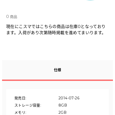
Tabletから探す
0
商品
にこスマについて
現在にこスマではこちらの商品は在庫0となっており
ます。入荷があり次第随時掲載を進めてまいります。
サポートセンター
お客さまの声
ニュース
仕様
にこスマ通信
マイページ
発売日
:
2014-07-26
ストレージ容量
:
8GB
メモリ
:
2GB