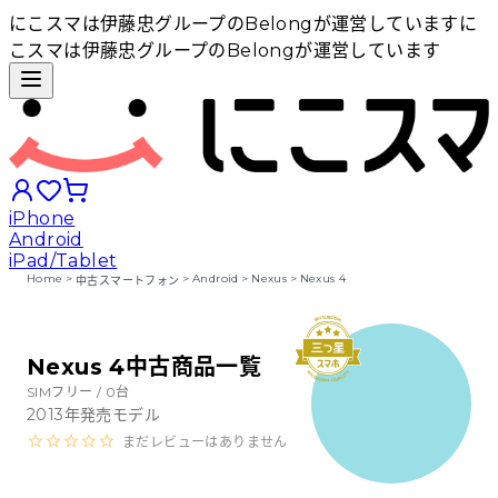
にこスマは伊藤忠グループのBelongが運営しています
に
こスマは伊藤忠グループのBelongが運営しています
iPhone
Android
iPad/Tablet
Home
>
>
Android
>
Nexus
>
Nexus 4
中古スマートフォン
iPhoneから探す
Nexus 4中古商品一覧
Androidから探す
SIMフリー /
0
台
2013
年発売モデル
まだレビューはありません
iPadから探す