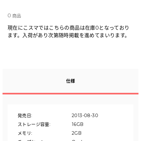
Tabletから探す
0
商品
にこスマについて
現在にこスマではこちらの商品は在庫0となっており
ます。入荷があり次第随時掲載を進めてまいります。
サポートセンター
お客さまの声
ニュース
仕様
にこスマ通信
マイページ
発売日
:
2013-08-30
ストレージ容量
:
16GB
メモリ
:
2GB