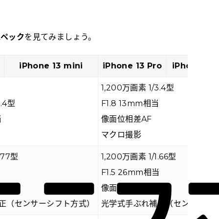
スペック
を見てみましょう。
iPhone 13 mini
iPhone 13 Pro
iPhone 13 
1,200万画素 1/3.4型
3.4型
F1.8 13mm相当
当
像面位相差AF
マクロ撮影
.77型
1,200万画素 1/1.66型
当
F1.5 26mm相当
像面位相差AF
正（センサーシフト方式）
光学式手ぶれ補正（センサーシ