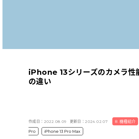
Androidから探す
iPadから探す
Tabletから探す
にこスマについて
iPhone 13シリーズのカメ
サポートセンター
の違い
お客さまの声
ニュース
作成日：
2022.08.09
更新日：
2024.02.07
8. 機種紹介
にこスマ通信
Pro
iPhone 13 Pro Max