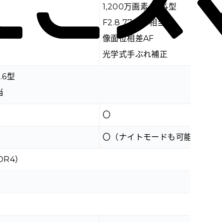
1,200万画素 1/3.4型
F2.8 77mm相当
像面位相差AF
光学式手ぶれ補正
3.6型
当
〇
〇（ナイトモードも可能）
DR4）