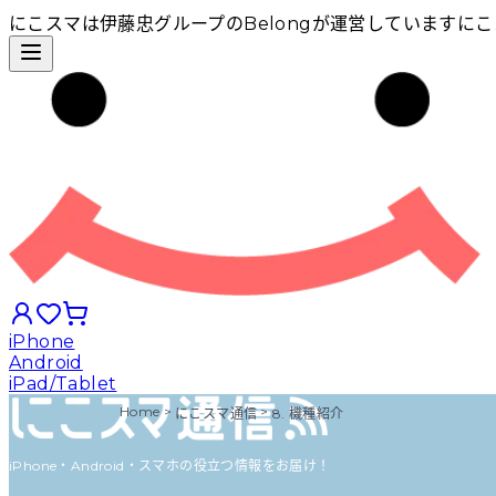
にこスマは伊藤忠グループのBelongが運営しています
にこ
iPhone
Android
iPad/Tablet
Home
>
>
にこスマ通信
8. 機種紹介
iPhoneから探す
iPhone・Android・スマホの役立つ情報をお届け！