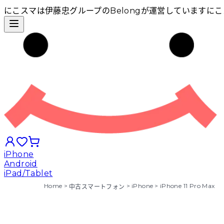
にこスマは伊藤忠グループのBelongが運営しています
にこ
iPhone
Android
iPad/Tablet
Home
>
>
iPhone
>
iPhone 11 Pro Max
中古スマートフォン
iPhoneから探す