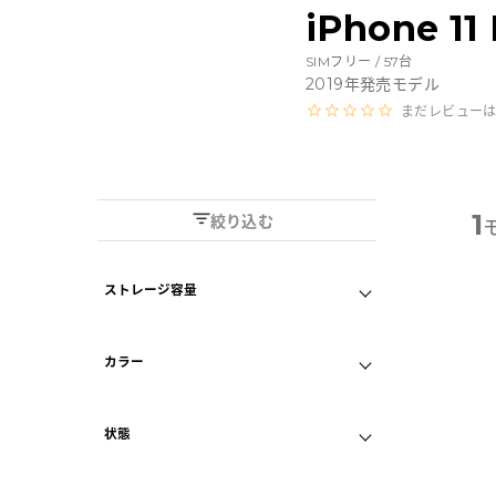
Androidから探す
iPhone 
SIMフリー /
57
台
iPadから探す
2019
年発売モデル
まだレビュー
Tabletから探す
にこスマについて
1
絞り込む
サポートセンター
ストレージ容量
A
64GB
256GB
お客さまの声
カラー
512GB
ニュース
ゴールド
状態
ミッドナイトグリーン
にこスマ通信
A
外観プレミアム