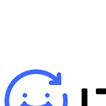
B
iP
64
バ
¥