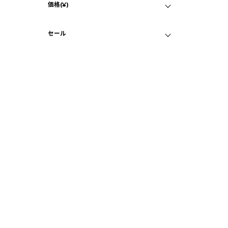
価格(¥)
シルバー
マイページ
B
画面クリア
スペースグレイ
セール
iP
25
C
目立つ傷なし
セール対象品
バ
¥
B