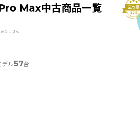
11 Pro Max中古商品一覧
はありません
57
モデル
台
-外観プレミアム
B-画面クリア
B-