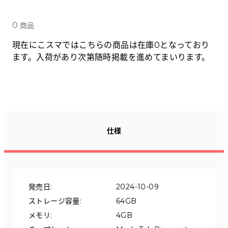
Tabletから探す
0
商品
にこスマについて
現在にこスマではこちらの商品は在庫0となっており
ます。入荷があり次第随時掲載を進めてまいります。
サポートセンター
お客さまの声
ニュース
仕様
にこスマ通信
マイページ
発売日
:
2024-10-09
ストレージ容量
:
64GB
メモリ
:
4GB