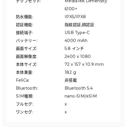
チップセット
:
MediaTek Dimensity 
6100+
防水機能
:
IPX5/IPX8
認証機能
:
指紋認証,顔認証
接続端子
:
USB Type-C
バッテリー
:
4000 mAh
画面サイズ
:
5.8 インチ
画面解像度
:
2400 x 1080
本体サイズ
:
72 x 157 x 10.9 mm
本体重量
:
182 g
FeliCa
:
非搭載
Bluetooth
:
Bluetooth 5.4
SIM種類
:
nano-SIM/eSIM
フルセグ
:
x
ワンセグ
:
x