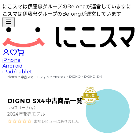
にこスマは伊藤忠グループのBelongが運営しています
に
こスマは伊藤忠グループのBelongが運営しています
iPhone
Android
iPad/Tablet
Home
>
>
Android
>
DIGNO
>
DIGNO SX4
中古スマートフォン
iPhoneから探す
DIGNO SX4中古商品一覧
Androidから探す
SIMフリー /
0
台
2024
年発売モデル
まだレビューはありません
iPadから探す