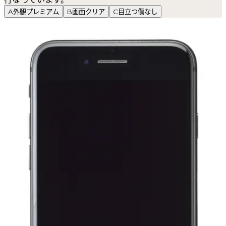
A
外観プレミアム
B
画面クリア
C
目立つ傷なし