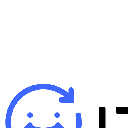
B
iP
バ
¥