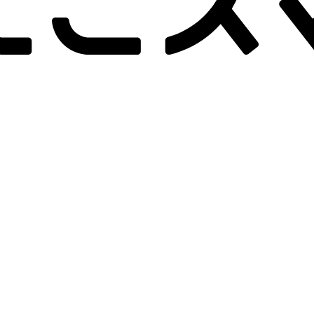
-画面クリア
B-画面クリア
B-
詳しく見る
詳しく見る
hone 16 Plus
128GB
iPhone 16 Plus
128GB
iPho
ッテリー
：
96
%
バッテリー
：
95
%
バッテ