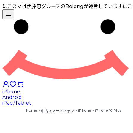
にこスマは伊藤忠グループのBelongが運営しています
にこ
iPhone
Android
iPad/Tablet
Home
>
>
iPhone
>
iPhone 16 Plus
中古スマートフォン
iPhoneから探す