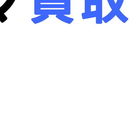
画面クリア
B-画面クリア
詳しく見る
詳しく見る
ne 16 Plus
128GB
iPhone 16 Plus
128GB
リー
：
94
%
バッテリー
：
94
%