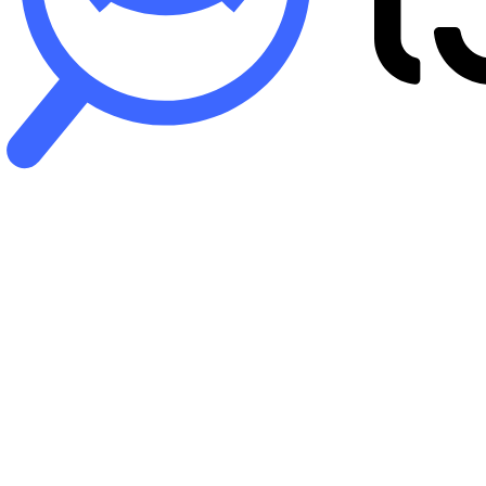
B
iP
バ