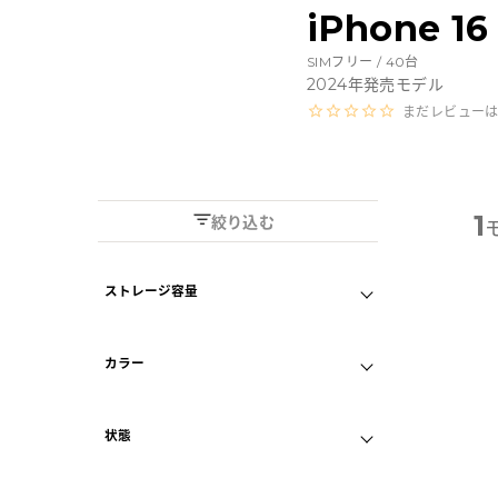
Androidから探す
iPhone 
SIMフリー /
40
台
iPadから探す
2024
年発売モデル
まだレビュー
Tabletから探す
にこスマについて
1
絞り込む
サポートセンター
ストレージ容量
A
128GB
256GB
お客さまの声
カラー
512GB
ニュース
ブラック
状態
ピンク
にこスマ通信
A
外観プレミアム