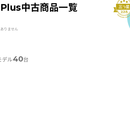
16 Plus中古商品一覧
はありません
40
モデル
台
-外観プレミアム
A-外観プレミアム
B-