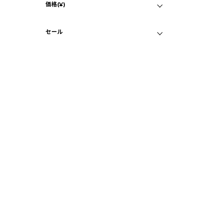
価格(¥)
ティール
マイページ
B
画面クリア
ウルトラマリン
セール
iP
C
目立つ傷なし
バ
セール対象品
ホワイト
¥
B