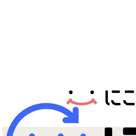
Androidから探す
iPadから探す
Tabletから探す
にこスマについて
サポートセンター
お客さまの声
ニュース
にこスマ通信