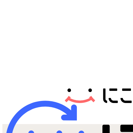
Androidから探す
iPadから探す
Tabletから探す
にこスマについて
サポートセンター
お客さまの声
ニュース
にこスマ通信