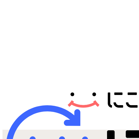
Androidから探す
iPadから探す
Tabletから探す
にこスマについて
サポートセンター
お客さまの声
ニュース
にこスマ通信