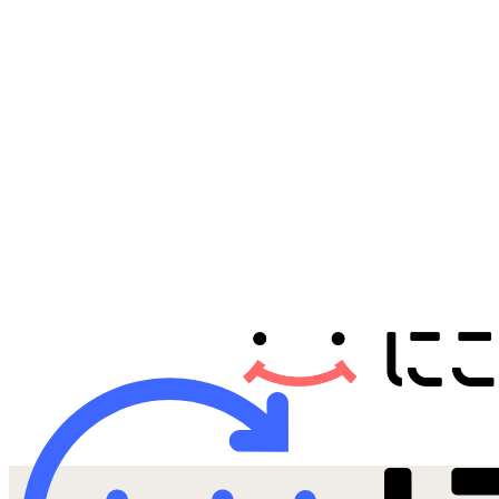
Androidから探す
iPadから探す
Tabletから探す
にこスマについて
サポートセンター
お客さまの声
ニュース
にこスマ通信