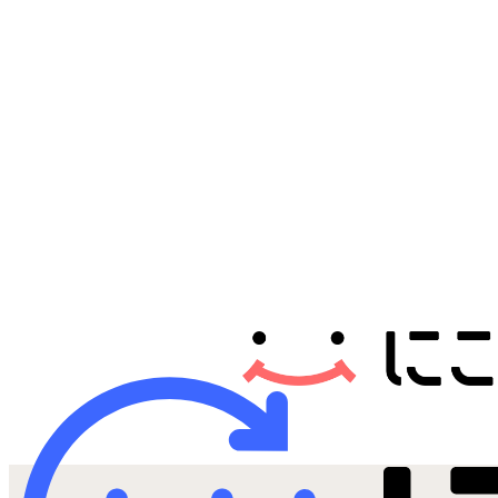
Androidから探す
iPadから探す
Tabletから探す
にこスマについて
サポートセンター
お客さまの声
ニュース
にこスマ通信