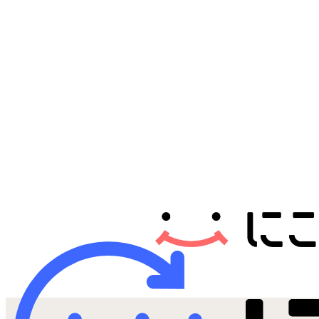
Androidから探す
iPadから探す
Tabletから探す
にこスマについて
サポートセンター
お客さまの声
ニュース
にこスマ通信