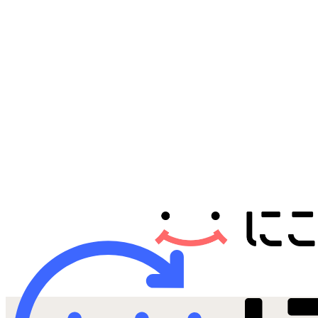
Androidから探す
iPadから探す
Tabletから探す
にこスマについて
サポートセンター
お客さまの声
ニュース
にこスマ通信