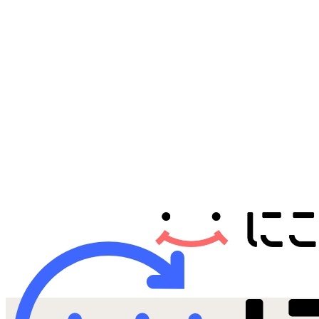
Androidから探す
iPadから探す
Tabletから探す
にこスマについて
サポートセンター
お客さまの声
ニュース
にこスマ通信