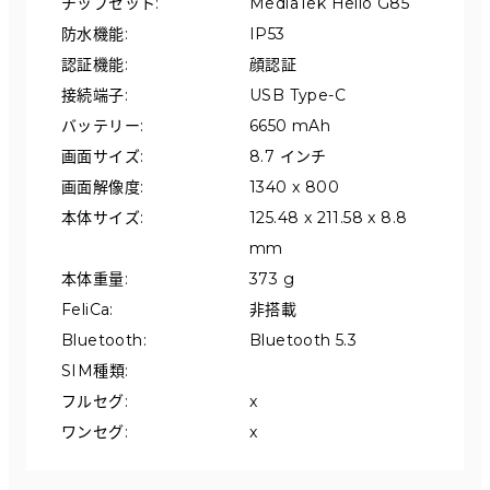
チップセット
:
MediaTek Helio G85
防水機能
:
IP53
認証機能
:
顔認証
接続端子
:
USB Type-C
バッテリー
:
6650 mAh
画面サイズ
:
8.7 インチ
画面解像度
:
1340 x 800
本体サイズ
:
125.48 x 211.58 x 8.8 
mm
本体重量
:
373 g
FeliCa
:
非搭載
Bluetooth
:
Bluetooth 5.3
SIM種類
:
フルセグ
:
x
ワンセグ
:
x