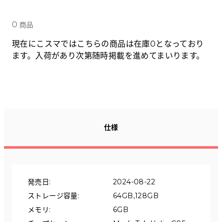
Tabletから探す
0
商品
にこスマについて
現在にこスマではこちらの商品は在庫0となっており
ます。入荷があり次第随時掲載を進めてまいります。
サポートセンター
お客さまの声
ニュース
仕様
にこスマ通信
マイページ
発売日
:
2024-08-22
ストレージ容量
:
64GB,128GB
メモリ
:
6GB