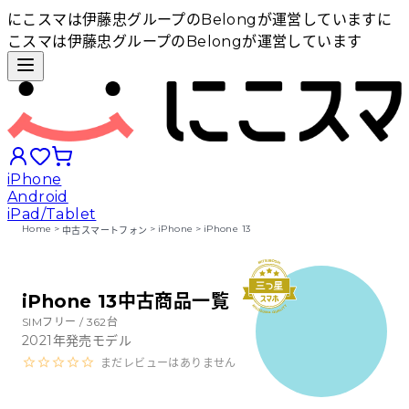
にこスマは伊藤忠グループのBelongが運営しています
に
こスマは伊藤忠グループのBelongが運営しています
iPhone
Android
iPad/Tablet
Home
>
>
iPhone
>
iPhone 13
中古スマートフォン
iPhoneから探す
iPhone 13中古商品一覧
Androidから探す
SIMフリー /
362
台
2021
年発売モデル
まだレビューはありません
iPadから探す