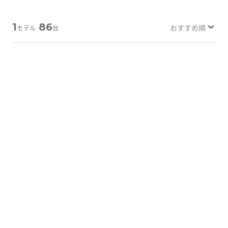
Tabletから探す
1
86
モデル
台
にこスマについて
サポートセンター
A-外観プレミアム
A-外観プレミアム
お客さまの声
ニュース
にこスマ通信
マイページ
詳しく見る
詳しく見る
iPhone 14 Pro Max
iPhone 14 Pro Max
256GB
256GB
バッテリー
：
100
%
バッテリー
：
100
%