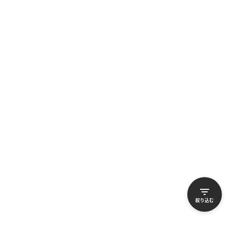
B-画面クリア
B-画面クリア
詳しく見る
詳しく見る
iPhone 14 Pro Max
iPhone 14 Pro Max
256GB
128GB
バッテリー
：
81
%
バッテリー
：
81
%
112,500
103,900
¥
¥
絞り込む