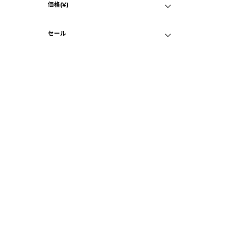
価格(¥)
シルバー
マイページ
C
目立つ傷なし
スペースブラック
セール
iP
バ
セール対象品
¥
B