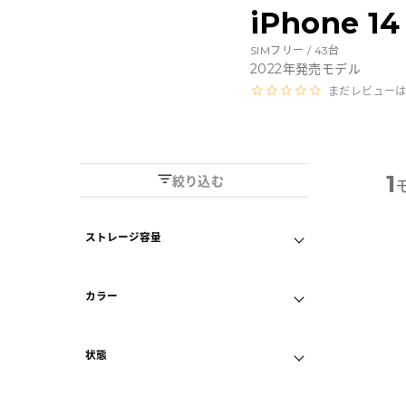
Androidから探す
iPhone 
SIMフリー /
43
台
iPadから探す
2022
年発売モデル
まだレビュー
Tabletから探す
にこスマについて
1
絞り込む
サポートセンター
ストレージ容量
B
128GB
256GB
お客さまの声
カラー
512GB
1TB
ニュース
ディープパープル
状態
ゴールド
にこスマ通信
B
画面クリア