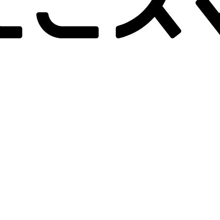
-画面クリア
B-画面クリア
B-
詳しく見る
詳しく見る
hone 14 Pro
256GB
iPhone 14 Pro
256GB
iPho
ッテリー
：
80
%
バッテリー
：
80
%
バッテ