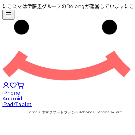
にこスマは伊藤忠グループのBelongが運営しています
にこ
iPhone
Android
iPad/Tablet
Home
>
>
iPhone
>
iPhone 14 Pro
中古スマートフォン
iPhoneから探す