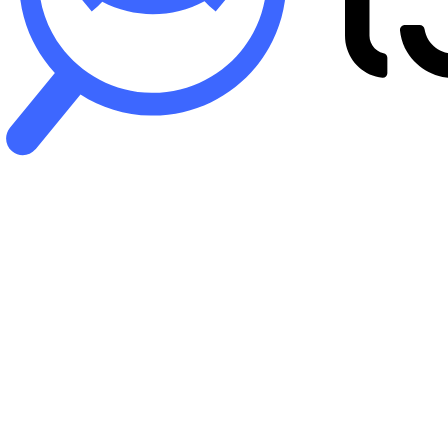
B
iP
バ