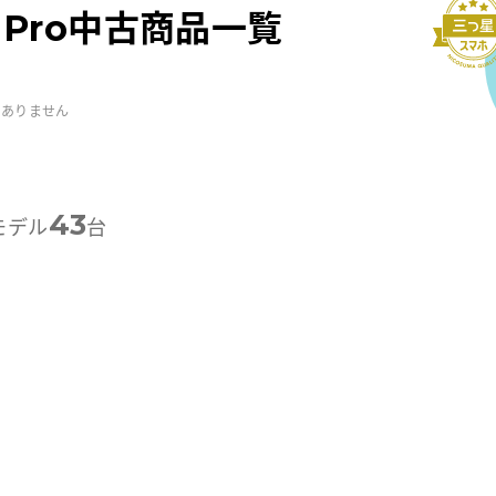
14 Pro中古商品一覧
はありません
43
モデル
台
-画面クリア
B-画面クリア
B-