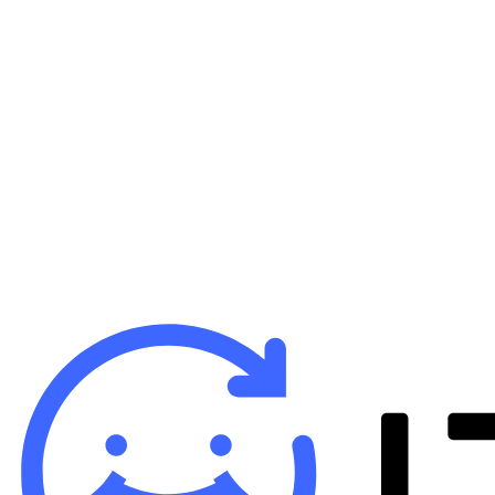
B
iP
バ
¥