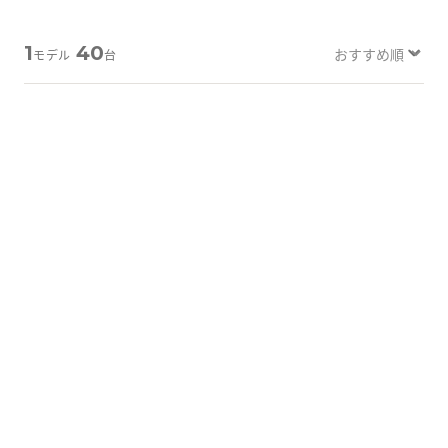
Tabletから探す
1
40
モデル
台
にこスマについて
サポートセンター
B-画面クリア
B-画面クリア
お客さまの声
ニュース
にこスマ通信
マイページ
詳しく見る
詳しく見る
iPhone 14 Pro
256GB
iPhone 14 Pro
128GB
バッテリー
：
88
%
バッテリー
：
86
%
92,200
84,600
¥
¥