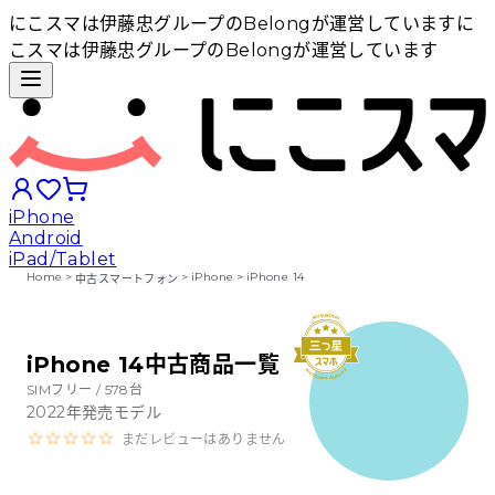
にこスマは伊藤忠グループのBelongが運営しています
に
こスマは伊藤忠グループのBelongが運営しています
iPhone
Android
iPad/Tablet
Home
>
>
iPhone
>
iPhone 14
中古スマートフォン
iPhoneから探す
iPhone 14中古商品一覧
Androidから探す
SIMフリー /
578
台
2022
年発売モデル
まだレビューはありません
iPadから探す