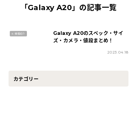
Tabletから探す
「
Galaxy A20
」の記事一覧
にこスマについて
Galaxy A20のスペック・サイ
8. 機種紹介
ズ・カメラ・値段まとめ！
サポートセンター
2023.04.18
お客さまの声
ニュース
カテゴリー
にこスマ通信
マイページ