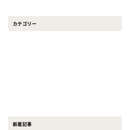
Tabletから探す
にこスマについて
カテゴリー
サポートセンター
お客さまの声
ニュース
にこスマ通信
マイページ
新着記事