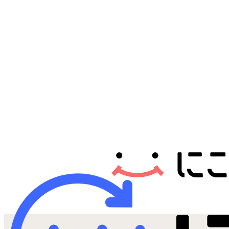
Androidから探す
iPadから探す
Tabletから探す
にこスマについて
サポートセンター
お客さまの声
ニュース
にこスマ通信