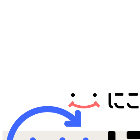
Androidから探す
iPadから探す
Tabletから探す
にこスマについて
サポートセンター
お客さまの声
ニュース
にこスマ通信