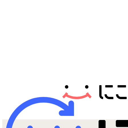
Androidから探す
iPadから探す
Tabletから探す
にこスマについて
サポートセンター
お客さまの声
ニュース
にこスマ通信