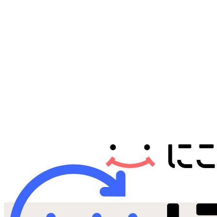
Androidから探す
iPadから探す
Tabletから探す
にこスマについて
サポートセンター
お客さまの声
ニュース
にこスマ通信