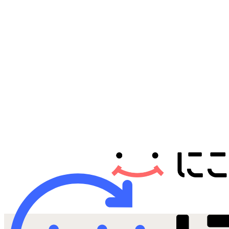
Androidから探す
iPadから探す
Tabletから探す
にこスマについて
サポートセンター
お客さまの声
ニュース
にこスマ通信