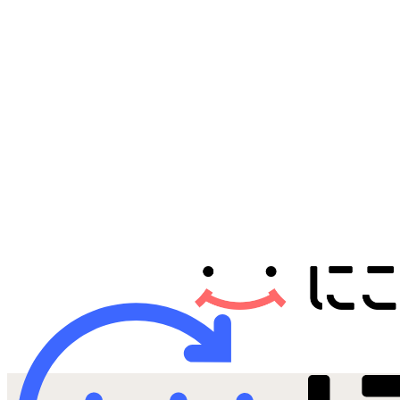
Androidから探す
iPadから探す
Tabletから探す
にこスマについて
サポートセンター
お客さまの声
ニュース
にこスマ通信