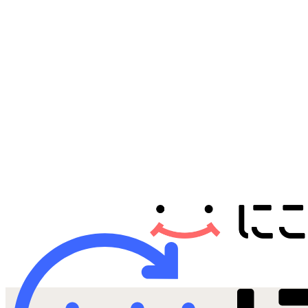
Androidから探す
iPadから探す
Tabletから探す
にこスマについて
サポートセンター
お客さまの声
ニュース
にこスマ通信