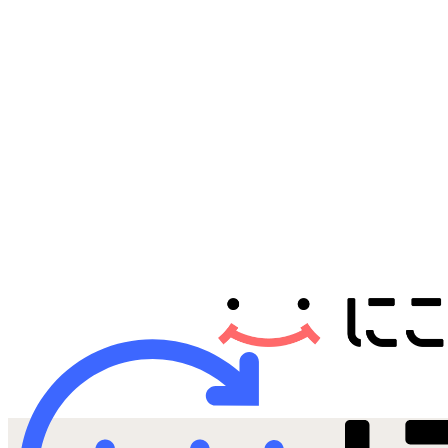
Androidから探す
iPadから探す
Tabletから探す
にこスマについて
サポートセンター
お客さまの声
ニュース
にこスマ通信