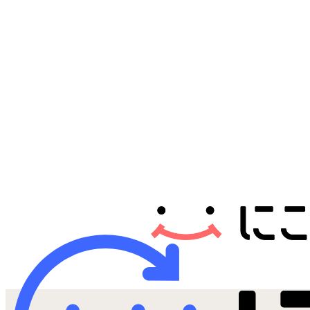
Androidから探す
iPadから探す
Tabletから探す
にこスマについて
サポートセンター
お客さまの声
ニュース
にこスマ通信